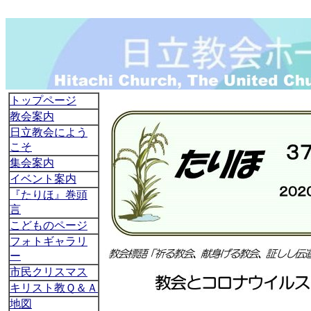
トップページ
教会案内
日立教会によう
こそ
集会案内
イベント案内
『たりほ』巻頭
言
こどものページ
フォトギャラリ
ー
市民クリスマス
キリスト教Ｑ＆Ａ
地図