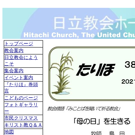
トップページ
教会案内
日立教会によう
こそ
集会案内
イベント案内
『たりほ』巻頭
言
こどものページ
フォトギャラリ
ー
市民クリスマス
キリスト教Ｑ＆Ａ
地図