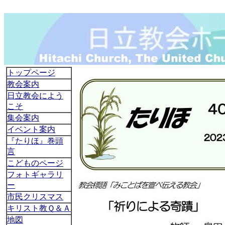
トップページ
教会案内
日立教会によう
こそ
集会案内
イベント案内
『たりほ』巻頭
言
こどものページ
フォトギャラリ
ー
市民クリスマス
キリスト教Ｑ＆Ａ
地図