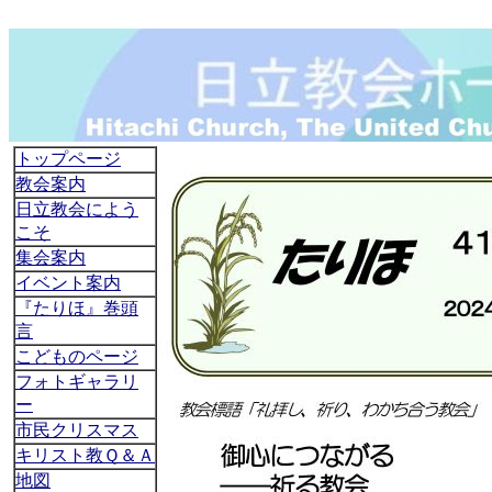
トップページ
教会案内
日立教会によう
こそ
集会案内
イベント案内
『たりほ』巻頭
言
こどものページ
フォトギャラリ
ー
市民クリスマス
キリスト教Ｑ＆Ａ
地図