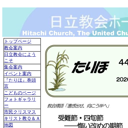
トップページ
教会案内
日立教会によう
こそ
集会案内
イベント案内
『たりほ』巻頭
言
こどものページ
フォトギャラリ
ー
市民クリスマス
キリスト教Ｑ＆Ａ
地図